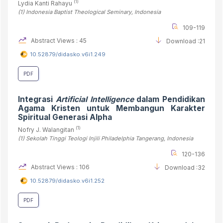
(1)
Lydia Kanti Rahayu
(1)
Indonesia Baptist Theological Seminary
, Indonesia
109-119
Abstract Views : 45
Download :21
10.52879/didasko.v6i1.249
PDF
Integrasi
Artificial Intelligence
dalam Pendidikan
Agama Kristen untuk Membangun Karakter
Spiritual Generasi Alpha
(1)
Nofry J. Walangitan
(1)
Sekolah Tinggi Teologi Injili Philadelphia Tangerang
, Indonesia
120-136
Abstract Views : 106
Download :32
10.52879/didasko.v6i1.252
PDF