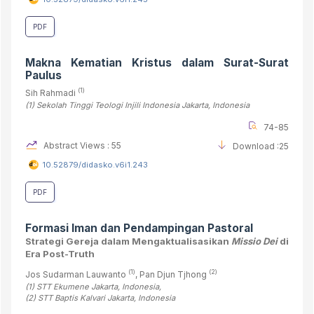
PDF
Makna
Kematian Kristus
dalam Surat-Surat
Paulus
(1)
Sih Rahmadi
(1)
Sekolah Tinggi Teologi Injili Indonesia Jakarta
, Indonesia
74-85
Abstract Views : 55
Download :25
10.52879/didasko.v6i1.243
PDF
Formasi Iman dan Pendampingan Pastoral
Strategi Gereja dalam Mengaktualisasikan
Missio Dei
di
Era Post-Truth
(1)
(2)
Jos Sudarman Lauwanto
, Pan Djun Tjhong
(1)
STT Ekumene Jakarta
, Indonesia
,
(2)
STT Baptis Kalvari Jakarta
, Indonesia