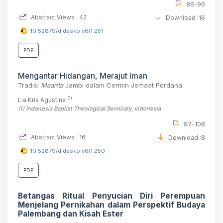
86-96
Abstract Views : 42
Download :16
10.52879/didasko.v6i1.251
PDF
Mengantar Hidangan, Merajut Iman
Tradisi
Maanta
Jambi dalam Cermin Jemaat Perdana
(1)
Lia Kris Agustina
(1)
Indonesia Baptist Theological Seminary
, Indonesia
97-108
Abstract Views : 16
Download :8
10.52879/didasko.v6i1.250
PDF
Betangas Ritual Penyucian Diri Perempuan
Menjelang Pernikahan dalam Perspektif Budaya
Palembang dan Kisah Ester