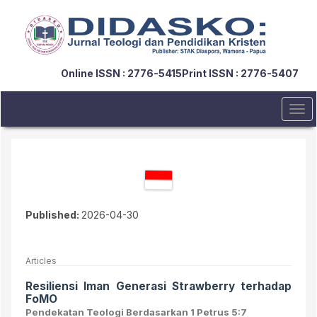
Quick
jump
to
page
content
Online ISSN : 2776-5415
Print ISSN : 2776-5407
Main
Navigation
Main
Tog
Content
navi
Sidebar
Published:
2026-04-30
Articles
Resiliensi Iman Generasi Strawberry terhadap
FoMO
Pendekatan Teologi Berdasarkan 1 Petrus 5:7