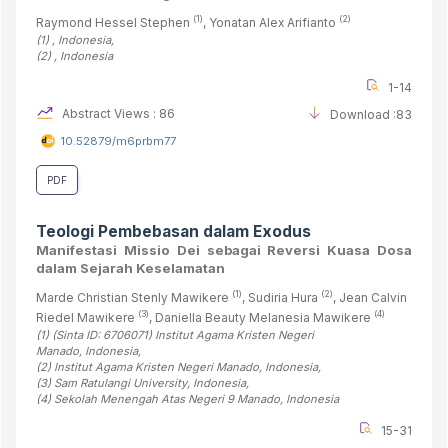
(1)
(2)
Raymond Hessel Stephen
, Yonatan Alex Arifianto
(1)
, Indonesia
,
(2)
, Indonesia
1-14
Abstract Views : 86
Download :83
10.52879/m6prbm77
PDF
Teologi Pembebasan dalam Exodus
Manifestasi Missio Dei sebagai Reversi Kuasa Dosa
dalam Sejarah Keselamatan
(1)
(2)
Marde Christian Stenly Mawikere
, Sudiria Hura
, Jean Calvin
(3)
(4)
Riedel Mawikere
, Daniella Beauty Melanesia Mawikere
(1)
(Sinta ID: 6706071) Institut Agama Kristen Negeri
Manado
, Indonesia
,
(2)
Institut Agama Kristen Negeri Manado
, Indonesia
,
(3)
Sam Ratulangi University
, Indonesia
,
(4)
Sekolah Menengah Atas Negeri 9 Manado
, Indonesia
15-31