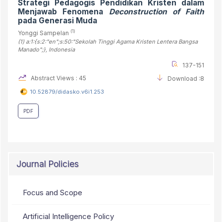
Strategi Pedagogis Pendidikan Kristen dalam
Menjawab Fenomena
Deconstruction of Faith
pada Generasi Muda
(1)
Yonggi Sampelan
(1)
a:1:{s:2:"en";s:50:"Sekolah Tinggi Agama Kristen Lentera Bangsa
Manado";}
, Indonesia
137-151
Abstract Views : 45
Download :8
10.52879/didasko.v6i1.253
PDF
Journal Policies
Focus and Scope
Artificial Intelligence Policy