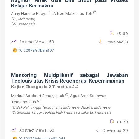
Kognitif Anak Usia Dini
Studi pada Proses
Belajar Bermakna
(1)
(2)
Anny Harince Babys
, Alfred Melkianus Toh
(1)
, Indonesia
,
(2)
, Indonesia
45-60
Abstract Views : 53
Download :0
10.52879/n7b9n807
Mentoring Multiplikatif sebagai Jawaban
Teologis atas Krisis Regenerasi Kepemimpinan
Kajian Eksegesis 2 Timotius 2:2
(1)
Markus Adelbert Simanjuntak
, Agus Arda Setiawan
(2)
Telaumbanua
(1)
Sekolah Tinggi Teologi Injili Indonesia Jakarta
, Indonesia
,
(2)
Sekolah Tinggi Teologi Injili Indonesia Jakarta
, Indonesia
61-73
Abstract Views : 60
Download :29
10.52879/didasko.v6i1.245