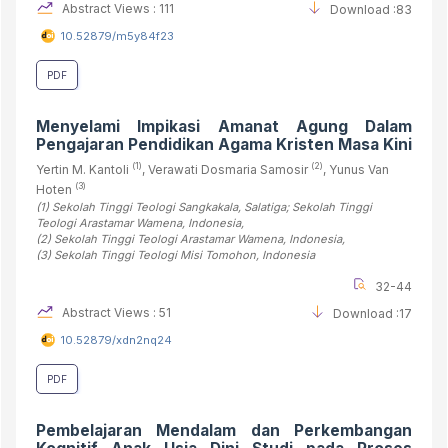
Abstract Views : 111
Download :83
10.52879/m5y84f23
PDF
Menyelami Impikasi Amanat Agung Dalam
Pengajaran Pendidikan Agama Kristen Masa Kini
(1)
(2)
Yertin M. Kantoli
, Verawati Dosmaria Samosir
, Yunus Van
(3)
Hoten
(1)
Sekolah Tinggi Teologi Sangkakala, Salatiga; Sekolah Tinggi
Teologi Arastamar Wamena
, Indonesia
,
(2)
Sekolah Tinggi Teologi Arastamar Wamena
, Indonesia
,
(3)
Sekolah Tinggi Teologi Misi Tomohon
, Indonesia
32-44
Abstract Views : 51
Download :17
10.52879/xdn2nq24
PDF
Pembelajaran Mendalam dan Perkembangan