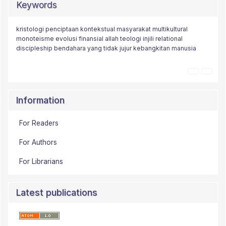
Keywords
kristologi
etika
alam
penciptaan
kota efesus
kontekstual
strategi penginjilan
masyarakat multikultural
leadership principles
monoteisme
spiritual maturity
evolusi
finansial
young generation
allah
teologi injili
integritas
relational
kolose 1
15-20
discipleship
bendahara yang tidak jujur
financial freedom
kebangkitan
implikasinya
manusia
Information
For Readers
For Authors
For Librarians
Latest publications