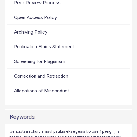
Peer-Review Process
Open Access Policy
Archiving Policy
Publication Ethics Statement
Screening for Plagiarism
Correction and Retraction
Allegations of Misconduct
Keywords
penciptaan
leadership
young generation
church
rasul paulus
monoteisme
eksegesis
kolose 1
relational discipleship
penginjilan