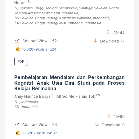
(3)
Hoten
(1)
Sekolah Tinggi Teologi Sangkakala, Salatiga; Sekolah Tinggi
Teologi Arastamar Wamena
, Indonesia
,
(2)
Sekolah Tinggi Teologi Arastamar Wamena
, Indonesia
,
(3)
Sekolah Tinggi Teologi Misi Tomohon
, Indonesia
32-44
Abstract Views : 52
Download :17
10.52879/xdn2nq24
PDF
Pembelajaran Mendalam dan Perkembangan
Kognitif Anak Usia Dini
Studi pada Proses
Belajar Bermakna
(1)
(2)
Anny Harince Babys
, Alfred Melkianus Toh
(1)
, Indonesia
,
(2)
, Indonesia
45-60
Abstract Views : 54
Download :0
10.52879/n7b9n807