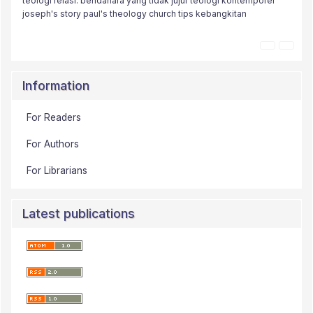
teologi relasi.
moral
tanggung jawab.
bendahara yang tidak jujur
kota efesus
kontekstual
teologi kontemporer
marketplace
joseph's story
paul's theology
perbuatan
keselamatan
church tips
orang percaya
kebangkitan
challenges
Information
For Readers
For Authors
For Librarians
Latest publications