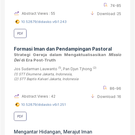
74-85
Abstract Views : 55
Download :25
10.52879/didasko.v6i1.243
PDF
Formasi Iman dan Pendampingan Pastoral
Strategi Gereja dalam Mengaktualisasikan
Missio
Dei
di Era Post-Truth
(1)
(2)
Jos Sudarman Lauwanto
, Pan Djun Tjhong
(1)
STT Ekumene Jakarta
, Indonesia
,
(2)
STT Baptis Kalvari Jakarta
, Indonesia
86-96
Abstract Views : 42
Download :16
10.52879/didasko.v6i1.251
PDF
Mengantar Hidangan, Merajut Iman