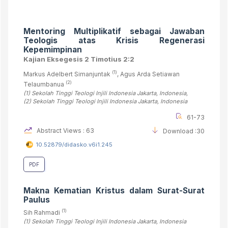
Mentoring Multiplikatif sebagai Jawaban
Teologis atas Krisis Regenerasi
Kepemimpinan
Kajian Eksegesis 2 Timotius 2:2
(1)
Markus Adelbert Simanjuntak
, Agus Arda Setiawan
(2)
Telaumbanua
(1)
Sekolah Tinggi Teologi Injili Indonesia Jakarta
, Indonesia
,
(2)
Sekolah Tinggi Teologi Injili Indonesia Jakarta
, Indonesia
61-73
Abstract Views : 63
Download :30
10.52879/didasko.v6i1.245
PDF
Makna
Kematian Kristus
dalam Surat-Surat
Paulus
(1)
Sih Rahmadi
(1)
Sekolah Tinggi Teologi Injili Indonesia Jakarta
, Indonesia