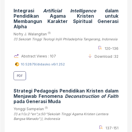
Integrasi
Artificial Intelligence
dalam
Pendidikan Agama Kristen untuk
Membangun Karakter Spiritual Generasi
Alpha
(1)
Nofry J. Walangitan
(1)
Sekolah Tinggi Teologi Injili Philadelphia Tangerang
, Indonesia
120-136
Abstract Views : 107
Download :32
10.52879/didasko.v6i1.252
PDF
Strategi Pedagogis Pendidikan Kristen dalam
Menjawab Fenomena
Deconstruction of Faith
pada Generasi Muda
(1)
Yonggi Sampelan
(1)
a:1:{s:2:"en";s:50:"Sekolah Tinggi Agama Kristen Lentera
Bangsa Manado";}
, Indonesia
137-151