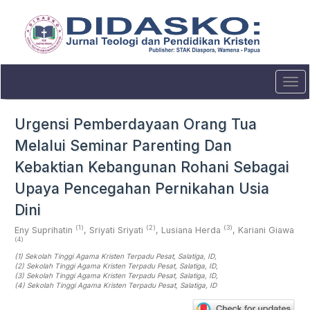
Quick
jump
to
page
content
Main
Tog
Navigation
navi
Main
Content
Urgensi Pemberdayaan Orang Tua
Sidebar
Melalui Seminar Parenting Dan
Kebaktian Kebangunan Rohani Sebagai
Upaya Pencegahan Pernikahan Usia
Dini
(1)
(2)
(3)
Eny Suprihatin
,
Sriyati Sriyati
,
Lusiana Herda
,
Kariani Giawa
(4)
(1)
Sekolah Tinggi Agama Kristen Terpadu Pesat, Salatiga
, ID
,
(2)
Sekolah Tinggi Agama Kristen Terpadu Pesat, Salatiga
, ID
,
(3)
Sekolah Tinggi Agama Kristen Terpadu Pesat, Salatiga
, ID
,
(4)
Sekolah Tinggi Agama Kristen Terpadu Pesat, Salatiga
, ID