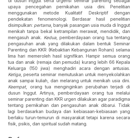
di dusun Inggut serta urgensi seminar parenting sebagai
upaya pencegahan pernikahan usia dini. Penelitian
menggunakan metode Kualitatif Deskriptif dengan
pendekatan fenomenologi. Berdasar hasil penelitian
disimpulkan:
pertama
, banyak pasangan usia muda di Inggut
menikah tanpa bekal ketrampilan merawat, mendidik, dan
mengasuh anak.
Kedua
, pemberdayaan orang tua tentang
pengasuhan anak yang dilakukan dalam bentuk Seminar
Parenting dan KKR (Kebaktian Kebangunan Rohani) selama
lima hari memeroleh hasil signifikan. Hampir semua orang
tua dan anak (remaja dan pemuda) kurang lebih 66 Kepala
Keluarga (150 jiwa) menghadiri acara dengan antusias.
Ketiga
, peserta seminar memutuskan untuk menyekolahkan
anak sampai kuliah, dan melarang untuk menikah usia dini.
Keempat
, orang tua menginginkan perubahan terjadi di
dusun Inggut. Artinya, pemberdayaan orang tua melalui
seminar parenting dan KKR urgen dilakukan agar paradigma
tentang pernikahan dan pengasuhan anak dibarui. Tidak
lagi berdasarkan budaya dan kebiasaan-kebiasaan yang
berlaku turun-temurun di masyarakat tetapi karena secara
fisik, psikis, dan spiritual sudah matang.