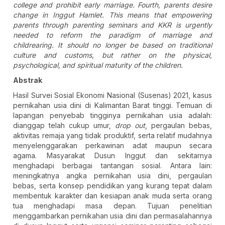
college and prohibit early marriage. Fourth, parents desire
change in Inggut Hamlet. This means that empowering
parents through parenting seminars and KKR is urgently
needed to reform the paradigm of marriage and
childrearing. It should no longer be based on traditional
culture and customs, but rather on the physical,
psychological, and spiritual maturity of the children.
Abstrak
Hasil Survei Sosial Ekonomi Nasional (Susenas) 2021, kasus
pernikahan usia dini di Kalimantan Barat tinggi. Temuan di
lapangan penyebab tingginya pernikahan usia adalah:
dianggap telah cukup umur,
drop out
, pergaulan bebas,
aktivitas remaja yang tidak produktif, serta relatif mudahnya
menyelenggarakan perkawinan adat maupun secara
agama. Masyarakat Dusun Inggut dan sekitarnya
menghadapi berbagai tantangan sosial. Antara lain:
meningkatnya angka pernikahan usia dini, pergaulan
bebas, serta konsep pendidikan yang kurang tepat dalam
membentuk karakter dan kesiapan anak muda serta orang
tua menghadapi masa depan. Tujuan penelitian
menggambarkan pernikahan usia dini dan permasalahannya