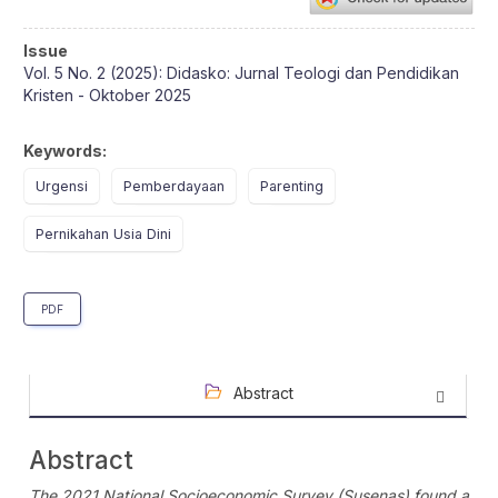
Article
Issue
Sidebar
Vol. 5 No. 2 (2025): Didasko: Jurnal Teologi dan Pendidikan
Kristen - Oktober 2025
Keywords:
Urgensi
Pemberdayaan
Parenting
Pernikahan Usia Dini
PDF
Abstract
Abstract
The 2021 National Socioeconomic Survey (Susenas) found a