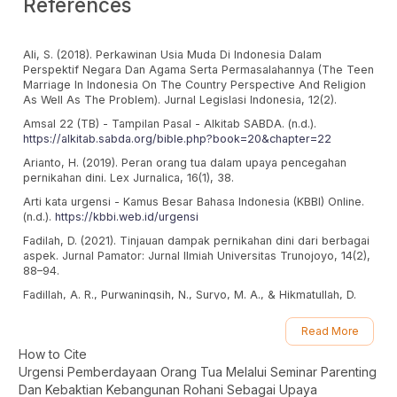
References
Ali, S. (2018). Perkawinan Usia Muda Di Indonesia Dalam
Perspektif Negara Dan Agama Serta Permasalahannya (The Teen
Marriage In Indonesia On The Country Perspective And Religion
As Well As The Problem). Jurnal Legislasi Indonesia, 12(2).
Amsal 22 (TB) - Tampilan Pasal - Alkitab SABDA. (n.d.).
https://alkitab.sabda.org/bible.php?book=20&chapter=22
Arianto, H. (2019). Peran orang tua dalam upaya pencegahan
pernikahan dini. Lex Jurnalica, 16(1), 38.
Arti kata urgensi - Kamus Besar Bahasa Indonesia (KBBI) Online.
(n.d.).
https://kbbi.web.id/urgensi
Fadilah, D. (2021). Tinjauan dampak pernikahan dini dari berbagai
aspek. Jurnal Pamator: Jurnal Ilmiah Universitas Trunojoyo, 14(2),
88–94.
Fadillah, A. R., Purwaningsih, N., Suryo, M. A., & Hikmatullah, D.
(2024). Strategi Pencegahan Pernikahan Dini Melalui Edukasi Dan
Pemberdayaan Anak Di Pedesaan. Prosiding Seminar Nasional
Read More
Pendidikan Non Formal, 2(1).
Article
How to Cite
Ira Kristina. (2023). Komnas Perempuan RI gencarkan sosialisasi
Details
Urgensi Pemberdayaan Orang Tua Melalui Seminar Parenting
pencegahan perkawinan anak. Antara: Kantor Berita Indonesia.
Dan Kebaktian Kebangunan Rohani Sebagai Upaya