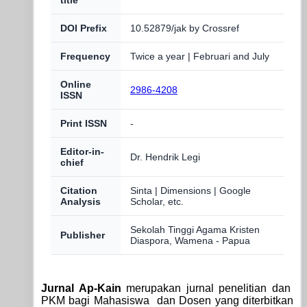
DOI Prefix
10.52879/jak by Crossref
Frequency
Twice a year | Februari and July
Online
2986-4208
ISSN
Print ISSN
-
Editor-in-
Dr. Hendrik Legi
chief
Citation
Sinta | Dimensions | Google
Analysis
Scholar, etc.
Sekolah Tinggi Agama Kristen
Publisher
Diaspora, Wamena - Papua
Jurnal Ap-Kain
merupakan jurnal penelitian dan
PKM bagi Mahasiswa dan Dosen yang diterbitkan